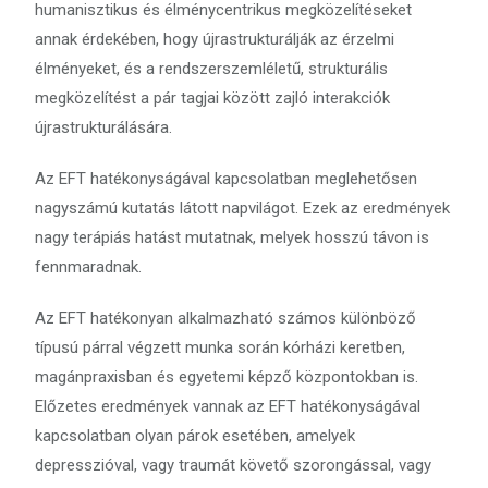
humanisztikus és élménycentrikus megközelítéseket
annak érdekében, hogy újrastrukturálják az érzelmi
élményeket, és a rendszerszemléletű, strukturális
megközelítést a pár tagjai között zajló interakciók
újrastrukturálására.
Az EFT hatékonyságával kapcsolatban meglehetősen
nagyszámú kutatás látott napvilágot. Ezek az eredmények
nagy terápiás hatást mutatnak, melyek hosszú távon is
fennmaradnak.
Az EFT hatékonyan alkalmazható számos különböző
típusú párral végzett munka során kórházi keretben,
magánpraxisban és egyetemi képző központokban is.
Előzetes eredmények vannak az EFT hatékonyságával
kapcsolatban olyan párok esetében, amelyek
depresszióval, vagy traumát követő szorongással, vagy