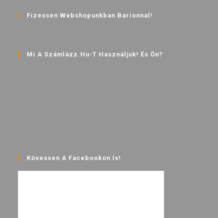
Fizessen Webshopunkban Barionnal!
Mi A Számlázz.hu-T Használjuk! És Ön?
Kövessen A Facebookon Is!