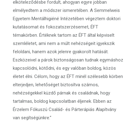
elköteleződésbe fordult, ahogyan egyre jobban
elmélyedtem a módszer ismeretében. A Semmelweis
Egyetem Mentálhigiéné Intézetében végeztem doktori
kutatásomat és fokozatszerzésemet, ÉFT
témakörben. Értéknek tartom az ÉFT által képviselt
szemléletet, ami nem a múlt nehézségeit igyekszik
feloldani, hanem azok jelenre gyakorolt hatását.
Eszközeivel a párok biztonságosan tudnak egymáshoz
kapcsolódni, kötődni, és egy valóban boldog, közös
életet élni. Célom, hogy az ÉFT minél szélesebb körben
elterjedjen, lehetőséget biztosítva számos,
nehézségekkel küzdő párnak és családnak, hogy
tartalmas, boldog kapcsolatban éljenek. Ebben az
Érzelem Fókuszú Család- és Párterápiás Alapítvány
van segítségünkre.”