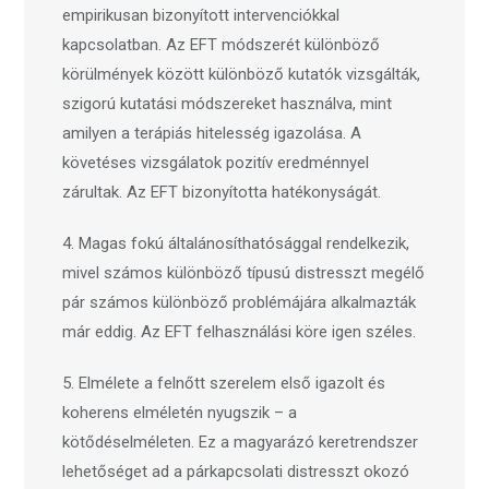
empirikusan bizonyított intervenciókkal
kapcsolatban. Az EFT módszerét különböző
körülmények között különböző kutatók vizsgálták,
szigorú kutatási módszereket használva, mint
amilyen a terápiás hitelesség igazolása. A
követéses vizsgálatok pozitív eredménnyel
zárultak. Az EFT bizonyította hatékonyságát.
4. Magas fokú általánosíthatósággal rendelkezik,
mivel számos különböző típusú distresszt megélő
pár számos különböző problémájára alkalmazták
már eddig. Az EFT felhasználási köre igen széles.
5. Elmélete a felnőtt szerelem első igazolt és
koherens elméletén nyugszik – a
kötődéselméleten. Ez a magyarázó keretrendszer
lehetőséget ad a párkapcsolati distresszt okozó