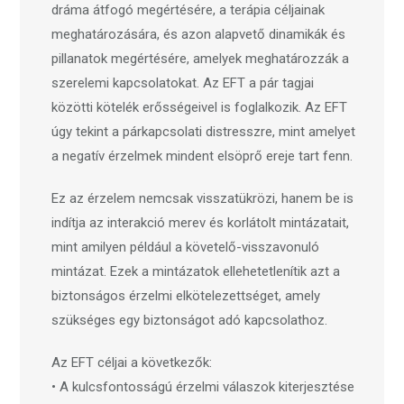
dráma átfogó megértésére, a terápia céljainak
meghatározására, és azon alapvető dinamikák és
pillanatok megértésére, amelyek meghatározzák a
szerelemi kapcsolatokat. Az EFT a pár tagjai
közötti kötelék erősségeivel is foglalkozik. Az EFT
úgy tekint a párkapcsolati distresszre, mint amelyet
a negatív érzelmek mindent elsöprő ereje tart fenn.
Ez az érzelem nemcsak visszatükrözi, hanem be is
indítja az interakció merev és korlátolt mintázatait,
mint amilyen például a követelő-visszavonuló
mintázat. Ezek a mintázatok ellehetetlenítik azt a
biztonságos érzelmi elkötelezettséget, amely
szükséges egy biztonságot adó kapcsolathoz.
Az EFT céljai a következők:
• A kulcsfontosságú érzelmi válaszok kiterjesztése