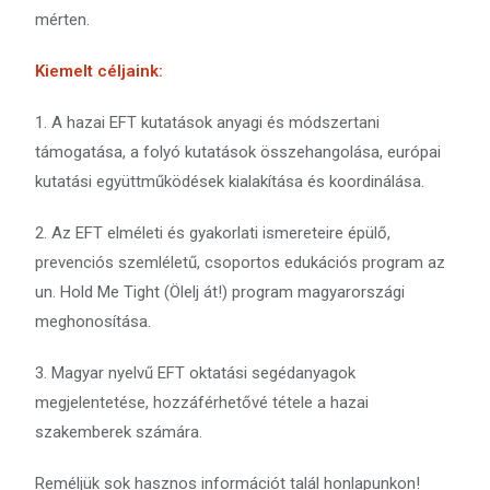
mérten.
Kiemelt céljaink:
1. A hazai EFT kutatások anyagi és módszertani
támogatása, a folyó kutatások összehangolása, európai
kutatási együttműködések kialakítása és koordinálása.
2. Az EFT elméleti és gyakorlati ismereteire épülő,
prevenciós szemléletű, csoportos edukációs program az
un. Hold Me Tight (Ölelj át!) program magyarországi
meghonosítása.
3. Magyar nyelvű EFT oktatási segédanyagok
megjelentetése, hozzáférhetővé tétele a hazai
szakemberek számára.
Reméljük sok hasznos információt talál honlapunkon!