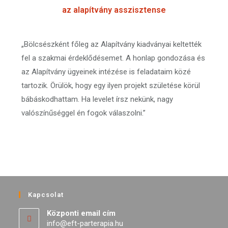
az alapítvány asszisztense
„Bölcsészként főleg az Alapítvány kiadványai keltették
fel a szakmai érdeklődésemet. A honlap gondozása és
az Alapítvány ügyeinek intézése is feladataim közé
tartozik. Örülök, hogy egy ilyen projekt születése körül
bábáskodhattam. Ha levelet írsz nekünk, nagy
valószínűséggel én fogok válaszolni.”
Kapcsolat
Központi email cím
info@eft-parterapia.hu