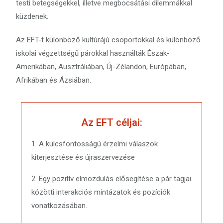
testi betegségekkel, illetve megbocsátási dilemmákkal
küzdenek.
Az EFT-t különböző kultúrájú csoportokkal és különböző
iskolai végzettségű párokkal használták Észak-
Amerikában, Ausztráliában, Új-Zélandon, Európában,
Afrikában és Ázsiában.
Az EFT céljai:
1. A kulcsfontosságú érzelmi válaszok
kiterjesztése és újraszervezése
2. Egy pozitív elmozdulás elősegítése a pár tagjai
közötti interakciós mintázatok és pozíciók
vonatkozásában.