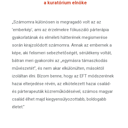
a kuratórium elnöke
„Számomra különösen is megragadó volt az az
’emberkép’, ami az érzelmekre fókuszáló párterápia
gyakorlatának és elméleti hátterének megismerése
során kirajzolódott számomra. Annak az embernek a
képe, aki felismeri sebezhetőségét, sérülékeny voltát,
bátran meri gyakorolni az „egymásra támaszkodás
művészetét”, és nem akar elkülönülten, másoktól
izoláltan élni. Bízom benne, hogy az EFT módszerének
hazai elterjedése révén, az elkötelezett hazai család-
és párterapeuták közreműködésével, számos magyar
család élhet majd kiegyensúlyozottabb, boldogabb
életet.”