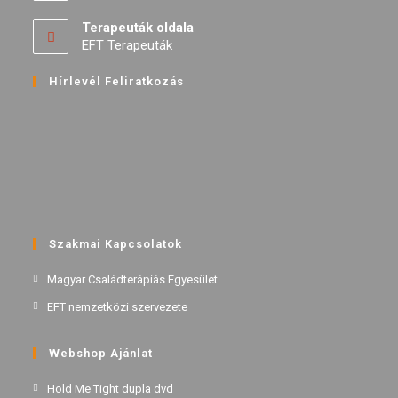
Terapeuták oldala
EFT Terapeuták
Hírlevél Feliratkozás
Szakmai Kapcsolatok
Magyar Családterápiás Egyesület
EFT nemzetközi szervezete
Webshop Ajánlat
Hold Me Tight dupla dvd