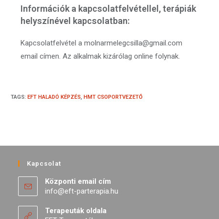
Információk a kapcsolatfelvétellel, terápiák
helyszínével kapcsolatban:
Kapcsolatfelvétel a molnarmelegcsilla@gmail.com
email címen. Az alkalmak kizárólag online folynak.
TAGS
:
EFT HALADÓ KÉPZÉS
,
HMT CSOPORTVEZETŐ
Kapcsolat
Központi email cím
info@eft-parterapia.hu
Terapeuták oldala