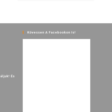
Kövessen A Facebookon Is!
ljuk! És