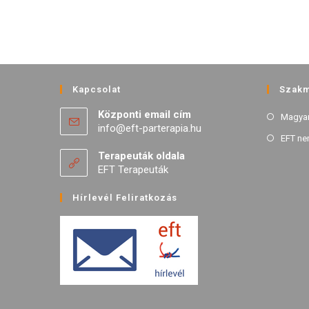
Kapcsolat
Szakm
Központi email cím
Magyar
info@eft-parterapia.hu
EFT ne
Terapeuták oldala
EFT Terapeuták
Hírlevél Feliratkozás