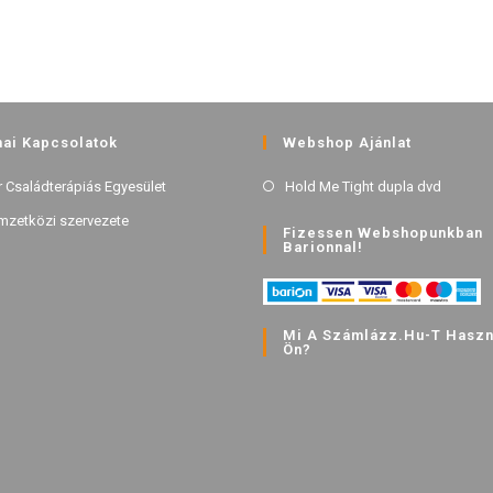
ai Kapcsolatok
Webshop Ajánlat
 Családterápiás Egyesület
Hold Me Tight dupla dvd
mzetközi szervezete
Fizessen Webshopunkban
Barionnal!
Mi A Számlázz.hu-T Haszná
Ön?