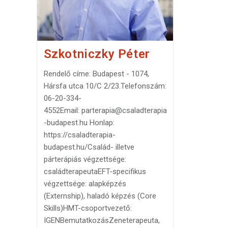
t
z
n
r
a
m
e
Szkotniczky Péter
g
Rendelő címe: Budapest - 1074,
Hársfa utca 10/C 2/23.Telefonszám:
06-20-334-
4552Email: parterapia@csaladterapia
-budapest.hu Honlap:
https://csaladterapia-
budapest.hu/Család- illetve
párterápiás végzettsége:
családterapeutaEFT-specifikus
végzettsége: alapképzés
(Externship), haladó képzés (Core
Skills)HMT-csoportvezető:
IGENBemutatkozásZeneterapeuta,