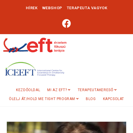
HÍREK
WEBSHOP
TERAPEUTA VAGYOK
KEZDŐOLDAL
MI AZ EFT?
TERAPEUTAKERESŐ
ÖLELJ ÁT/HOLD ME TIGHT PROGRAM
BLOG
KAPCSOLAT