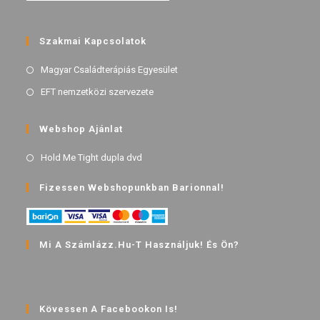
Szakmai Kapcsolatok
Magyar Családterápiás Egyesület
EFT nemzetközi szervezete
Webshop Ajánlat
Hold Me Tight dupla dvd
Fizessen Webshopunkban Barionnal!
Mi A Számlázz.hu-T Használjuk! És Ön?
Kövessen A Facebookon Is!