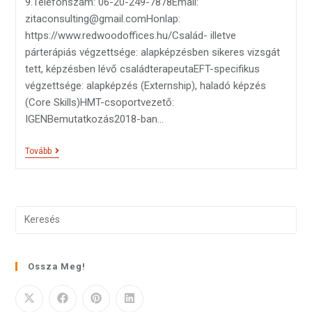
9.Telefonszám: 06-20-249-7878Email:
zitaconsulting@gmail.comHonlap:
https://www.redwoodoffices.hu/Család- illetve
párterápiás végzettsége: alapképzésben sikeres vizsgát
tett, képzésben lévő családterapeutaEFT-specifikus
végzettsége: alapképzés (Externship), haladó képzés
(Core Skills)HMT-csoportvezető:
IGENBemutatkozás2018-ban…
Tovább
Ossza Meg!