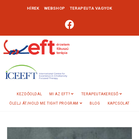
HÍREK
WEBSHOP
TERAPEUTA VAGYOK
KEZDŐOLDAL
MI AZ EFT?
TERAPEUTAKERESŐ
ÖLELJ ÁT/HOLD ME TIGHT PROGRAM
BLOG
KAPCSOLAT