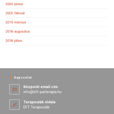
2020. június
2020. február
2019. március
2018. augusztus
2018. július
Kapcsolat
Központi email cím
info@eft-parterapia.hu
Terapeuták oldala
EFT Terapeuták