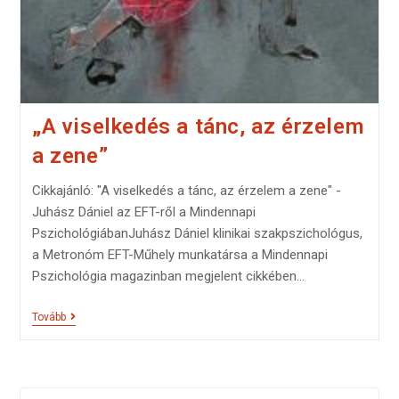
„A viselkedés a tánc, az érzelem
a zene”
Cikkajánló: "A viselkedés a tánc, az érzelem a zene" -
Juhász Dániel az EFT-ről a Mindennapi
PszichológiábanJuhász Dániel klinikai szakpszichológus,
a Metronóm EFT-Műhely munkatársa a Mindennapi
Pszichológia magazinban megjelent cikkében…
Tovább