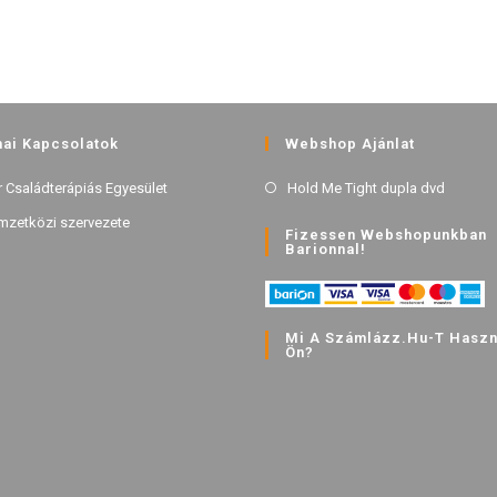
ai Kapcsolatok
Webshop Ajánlat
 Családterápiás Egyesület
Hold Me Tight dupla dvd
mzetközi szervezete
Fizessen Webshopunkban
Barionnal!
Mi A Számlázz.hu-T Haszná
Ön?