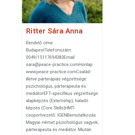
t
z
n
r
a
m
Ritter Sára Anna
e
g
Rendelő címe:
BudapestTelefonszám:
0049/15117694383Email:
sara@peace-practice.comHonlap:
www.peace-practice.comCsalád-
illetve párterápiás végzettsége:
pszichológus, párterapeuta és
mediátorEFT-specifikus végzettsége:
alapképzés (Externship), haladó
képzés (Core Skills)HMT-
csoportvezető: IGENBemutatkozás
Magyar-német pszichológus vagyok,
párterapeuta és mediátor. Miután