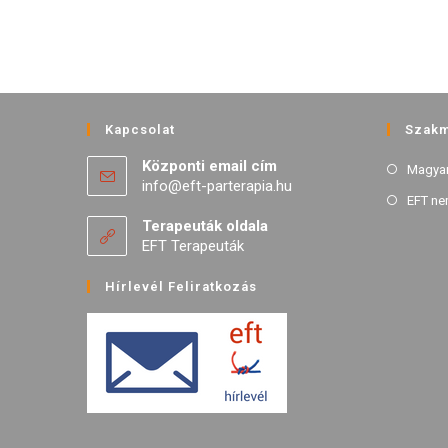
Kapcsolat
Szakm
Központi email cím
Magyar
info@eft-parterapia.hu
EFT ne
Terapeuták oldala
EFT Terapeuták
Hírlevél Feliratkozás