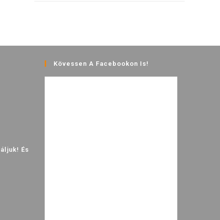
Kövessen A Facebookon Is!
ljuk! És