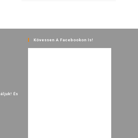
Kövessen A Facebookon Is!
ljuk! És