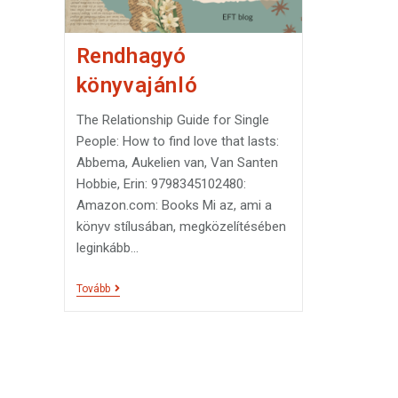
t
z
n
r
a
Rendhagyó
m
könyvajánló
e
g
The Relationship Guide for Single
People: How to find love that lasts:
Abbema, Aukelien van, Van Santen
Hobbie, Erin: 9798345102480:
Amazon.com: Books Mi az, ami a
könyv stílusában, megközelítésében
leginkább…
Tovább