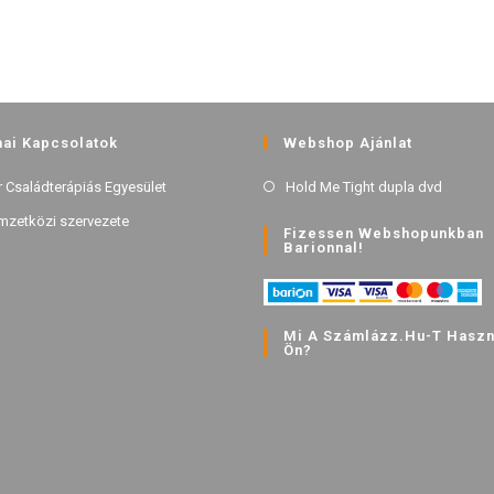
ai Kapcsolatok
Webshop Ajánlat
 Családterápiás Egyesület
Hold Me Tight dupla dvd
mzetközi szervezete
Fizessen Webshopunkban
Barionnal!
Mi A Számlázz.hu-T Haszná
Ön?