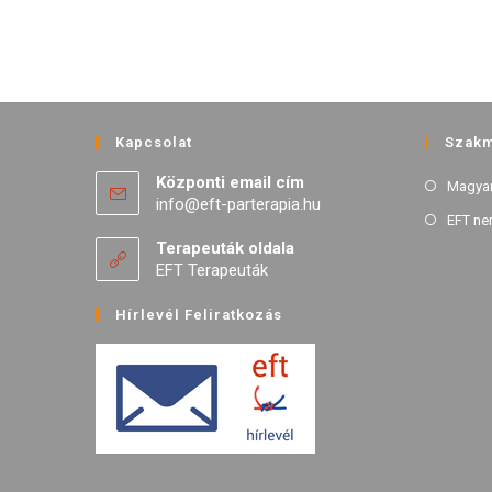
Kapcsolat
Szakm
Központi email cím
Magyar
info@eft-parterapia.hu
EFT ne
Terapeuták oldala
EFT Terapeuták
Hírlevél Feliratkozás