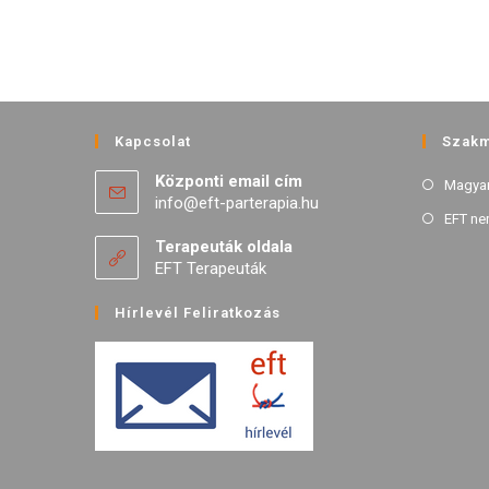
Kapcsolat
Szakm
Központi email cím
Magyar
info@eft-parterapia.hu
EFT ne
Terapeuták oldala
EFT Terapeuták
Hírlevél Feliratkozás