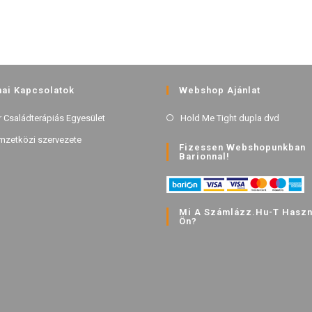
ai Kapcsolatok
Webshop Ajánlat
 Családterápiás Egyesület
Hold Me Tight dupla dvd
mzetközi szervezete
Fizessen Webshopunkban
Barionnal!
Mi A Számlázz.hu-T Haszná
Ön?