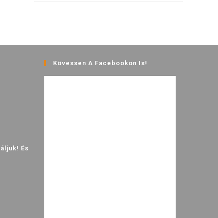
Kövessen A Facebookon Is!
ljuk! És