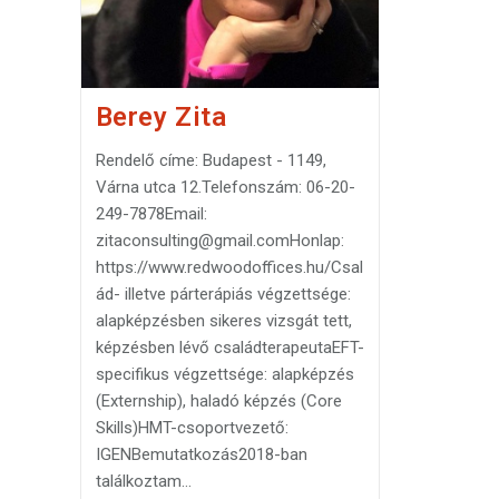
t
z
n
r
a
m
e
Berey Zita
g
Rendelő címe: Budapest - 1149,
Várna utca 12.Telefonszám: 06-20-
249-7878Email:
zitaconsulting@gmail.comHonlap:
https://www.redwoodoffices.hu/Csal
ád- illetve párterápiás végzettsége:
alapképzésben sikeres vizsgát tett,
képzésben lévő családterapeutaEFT-
specifikus végzettsége: alapképzés
(Externship), haladó képzés (Core
Skills)HMT-csoportvezető:
IGENBemutatkozás2018-ban
találkoztam…