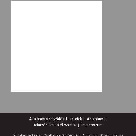
Általános szerződési feltételek
Adomány
Adatvédelmi tájékoztatók
Impresszum
Érzelem Fókuszú Család- és Párterápiás Alapítvány © Minden jog