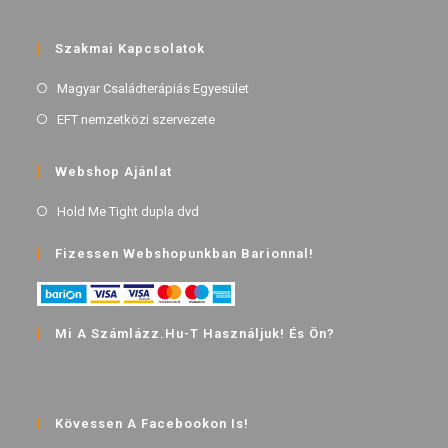
Szakmai Kapcsolatok
Magyar Családterápiás Egyesület
EFT nemzetközi szervezete
Webshop Ajánlat
Hold Me Tight dupla dvd
Fizessen Webshopunkban Barionnal!
Mi A Számlázz.hu-T Használjuk! És Ön?
Kövessen A Facebookon Is!