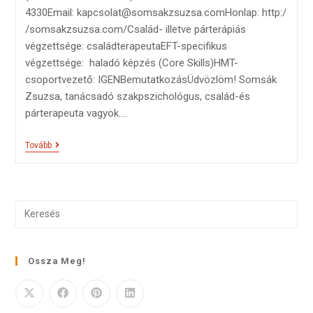
4330Email: kapcsolat@somsakzsuzsa.comHonlap: http:/
/somsakzsuzsa.com/Család- illetve párterápiás
végzettsége: családterapeutaEFT-specifikus
végzettsége: haladó képzés (Core Skills)HMT-
csoportvezető: IGENBemutatkozásÜdvözlöm! Somsák
Zsuzsa, tanácsadó szakpszichológus, család-és
párterapeuta vagyok.…
Tovább
Ossza Meg!