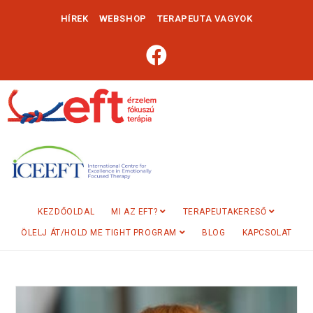
HÍREK
WEBSHOP
TERAPEUTA VAGYOK
KEZDŐOLDAL
MI AZ EFT?
TERAPEUTAKERESŐ
ÖLELJ ÁT/HOLD ME TIGHT PROGRAM
BLOG
KAPCSOLAT