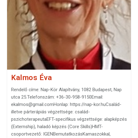
Kalmos Éva
Rendelő címe: Nap-Kör Alapítvány, 1082 Budapest, Nap
utca 25.Telefonszám: +36-30-958-9150Email:
ekalmos@gmail.comHonlap: https://nap-kor.huCsalád-
illetve párterápiás végzettsége: család-
pszichoterapeutaEFT-specifikus végzettsége: alapképzés
(Externship), haladó képzés (Core Skills)HMT-
csoportvezető: IGENBemutatkozásKamaszokkal,