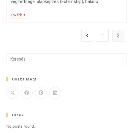
végzettsége: alapképzés (Externship), haladó…
Tovább
1
2
Ossza Meg!
Hírek
No posts found.