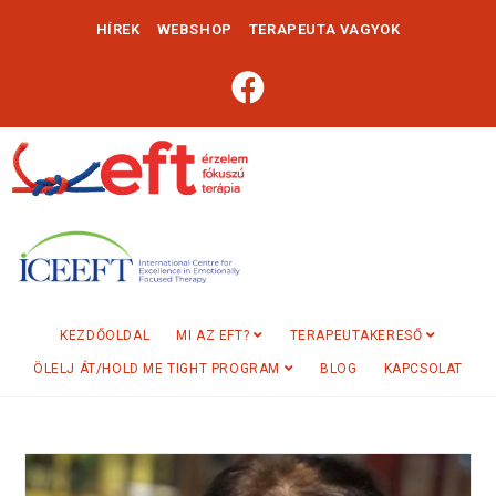
HÍREK
WEBSHOP
TERAPEUTA VAGYOK
KEZDŐOLDAL
MI AZ EFT?
TERAPEUTAKERESŐ
ÖLELJ ÁT/HOLD ME TIGHT PROGRAM
BLOG
KAPCSOLAT