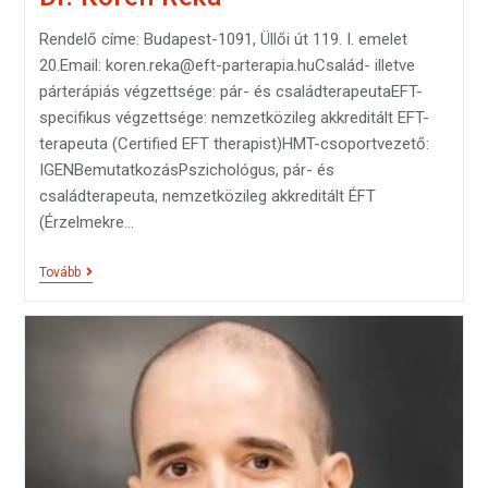
Rendelő címe: Budapest-1091, Üllői út 119. I. emelet
20.Email: koren.reka@eft-parterapia.huCsalád- illetve
párterápiás végzettsége: pár- és családterapeutaEFT-
specifikus végzettsége: nemzetközileg akkreditált EFT-
terapeuta (Certified EFT therapist)HMT-csoportvezető:
IGENBemutatkozásPszichológus, pár- és
családterapeuta, nemzetközileg akkreditált ÉFT
(Érzelmekre…
Tovább