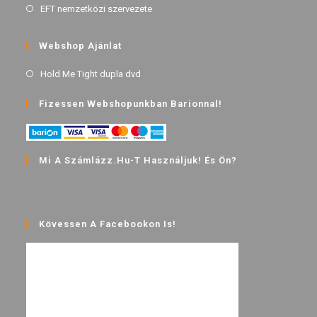
EFT nemzetközi szervezete
Webshop Ajánlat
Hold Me Tight dupla dvd
Fizessen Webshopunkban Barionnal!
Mi A Számlázz.hu-T Használjuk! És Ön?
Kövessen A Facebookon Is!