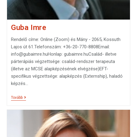
Guba Imre
Rendelő címe: Online (Zoom) és Mány - 2065, Kossuth
Lajos út 61.Telefonszám: +36-20-770-8808Email:
info@gubaimre.huHonlap: gubaimre.huCsalád- illetve
párterápiás végzettsége: család-rendszer terapeuta
(illetve az MCSE alapképzésének elvégzése)EFT-
specifikus végzettsége: alapképzés (Externship), haladó
képzés…
Tovább