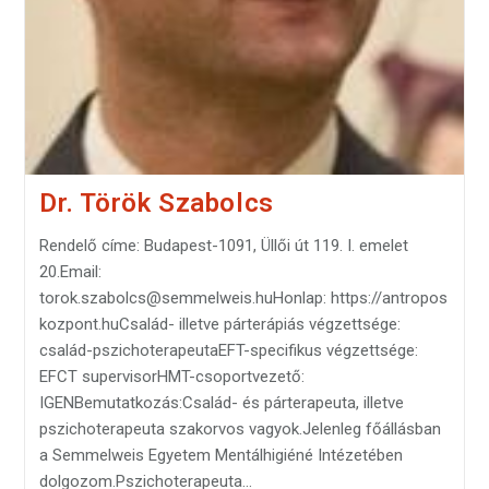
Dr. Török Szabolcs
Rendelő címe: Budapest-1091, Üllői út 119. I. emelet
20.Email:
torok.szabolcs@semmelweis.huHonlap: https://antropos
kozpont.huCsalád- illetve párterápiás végzettsége:
család-pszichoterapeutaEFT-specifikus végzettsége:
EFCT supervisorHMT-csoportvezető:
IGENBemutatkozás:Család- és párterapeuta, illetve
pszichoterapeuta szakorvos vagyok.Jelenleg főállásban
a Semmelweis Egyetem Mentálhigiéné Intézetében
dolgozom.Pszichoterapeuta…