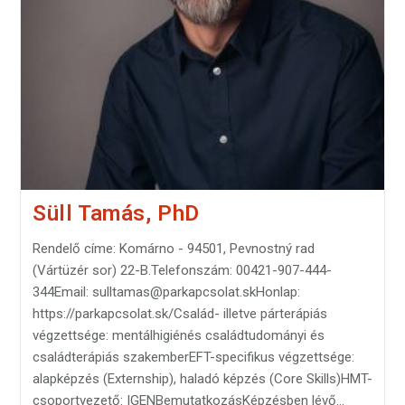
Süll Tamás, PhD
Rendelő címe: Komárno - 94501, Pevnostný rad
(Vártüzér sor) 22-B.Telefonszám: 00421-907-444-
344Email: sulltamas@parkapcsolat.skHonlap:
https://parkapcsolat.sk/Család- illetve párterápiás
végzettsége: mentálhigiénés családtudományi és
családterápiás szakemberEFT-specifikus végzettsége:
alapképzés (Externship), haladó képzés (Core Skills)HMT-
csoportvezető: IGENBemutatkozásKépzésben lévő…