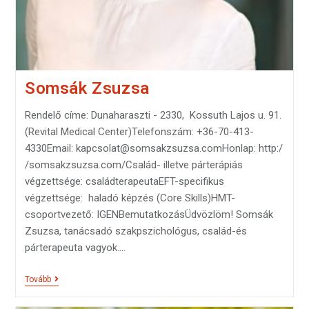
Somsák Zsuzsa
Rendelő címe: Dunaharaszti - 2330, Kossuth Lajos u. 91.
(Revital Medical Center)Telefonszám: +36-70-413-
4330Email: kapcsolat@somsakzsuzsa.comHonlap: http:/
/somsakzsuzsa.com/Család- illetve párterápiás
végzettsége: családterapeutaEFT-specifikus
végzettsége: haladó képzés (Core Skills)HMT-
csoportvezető: IGENBemutatkozásÜdvözlöm! Somsák
Zsuzsa, tanácsadó szakpszichológus, család-és
párterapeuta vagyok.…
Tovább