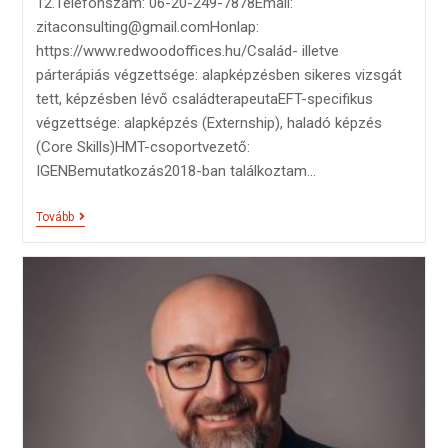
12.Telefonszám: 06-20-249-7878Email:
zitaconsulting@gmail.comHonlap:
https://www.redwoodoffices.hu/Család- illetve
párterápiás végzettsége: alapképzésben sikeres vizsgát
tett, képzésben lévő családterapeutaEFT-specifikus
végzettsége: alapképzés (Externship), haladó képzés
(Core Skills)HMT-csoportvezető:
IGENBemutatkozás2018-ban találkoztam…
Tovább