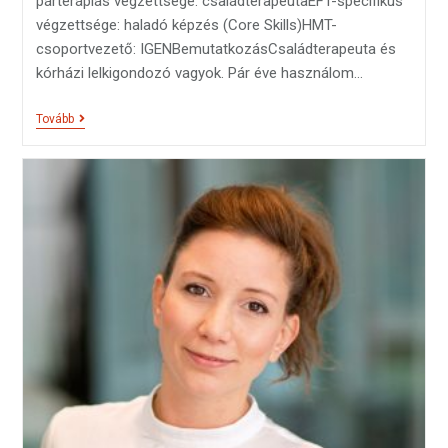
párterápiás végzettsége: családterapeutaEFT-specifikus
végzettsége: haladó képzés (Core Skills)HMT-
csoportvezető: IGENBemutatkozásCsaládterapeuta és
kórházi lelkigondozó vagyok. Pár éve használom…
Tovább