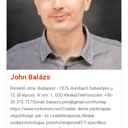
John Balázs
Rendelő címe: Budapest - 1075, Rumbach Sebestyén u.
12. (B lépcső, IV. em. 1.; EGO Klinika)Telefonszám: +36-
30-372-7171Email: balaazs.john@gmail.comHonlap:
https://www.metronom.net/Család- illetve párterápiás
végzettsége: pár- és családterapeuta, klinikai
szakpszichológus, pszichoterapeutaEFT-specifikus