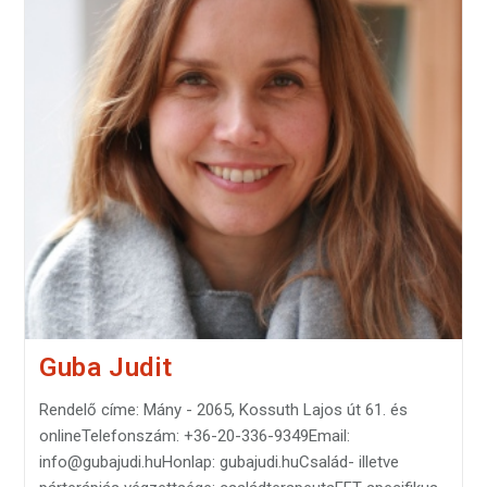
Guba Judit
Rendelő címe: Mány - 2065, Kossuth Lajos út 61. és
onlineTelefonszám: +36-20-336-9349Email:
info@gubajudi.huHonlap: gubajudi.huCsalád- illetve