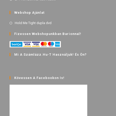
Webshop Ajánlat
Hold Me Tight dupla dvd
Fizessen Webshopunkban Barionnal!
Mi A Számlázz.hu-T Használjuk! És Ön?
Kövessen A Facebookon Is!