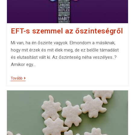
EFT-s szemmel az őszinteségről
Mi van, ha én őszinte vagyok. Elmondom a másiknak,
hogy mit érzek és mit élek meg, de ez belőle támadást
és elutasítást vált ki. Az őszinteség néha veszélyes..?
Amikor egy…
Tovább