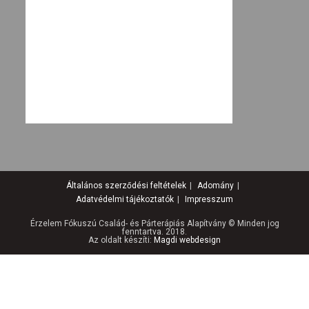
Általános szerződési feltételek
Adomány
Adatvédelmi tájékoztatók
Impresszum
Érzelem Fókuszú Család- és Párterápiás Alapítvány © Minden jog
fenntartva. 2018.
Az oldalt készíti:
Magdi webdesign