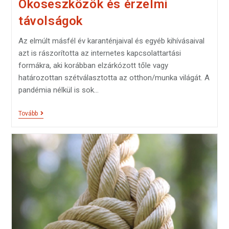
Okoseszközök és érzelmi
távolságok
Az elmúlt másfél év karanténjaival és egyéb kihívásaival
azt is rászorította az internetes kapcsolattartási
formákra, aki korábban elzárkózott tőle vagy
határozottan szétválasztotta az otthon/munka világát. A
pandémia nélkül is sok…
Tovább