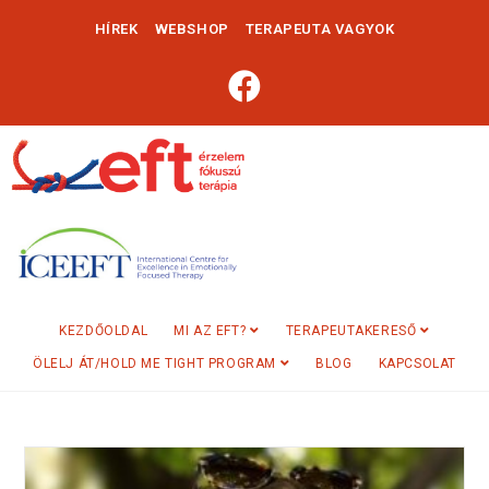
HÍREK
WEBSHOP
TERAPEUTA VAGYOK
KEZDŐOLDAL
MI AZ EFT?
TERAPEUTAKERESŐ
ÖLELJ ÁT/HOLD ME TIGHT PROGRAM
BLOG
KAPCSOLAT