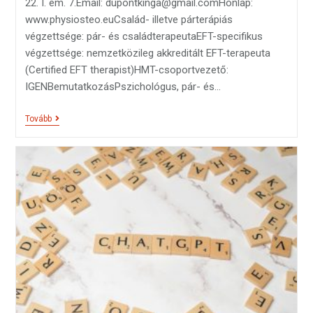
22. I. em. 7.Email: dupontkinga@gmail.comHonlap:
www.physiosteo.euCsalád- illetve párterápiás
végzettsége: pár- és családterapeutaEFT-specifikus
végzettsége: nemzetközileg akkreditált EFT-terapeuta
(Certified EFT therapist)HMT-csoportvezető:
IGENBemutatkozásPszichológus, pár- és…
Tovább