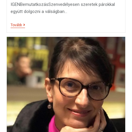
IGENBemutatkozásSzenvedélyesen szeretek párokkal
együtt dolgozni a válságban…
Tovább