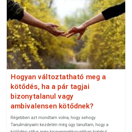
Hogyan változtatható meg a
kötődés, ha a pár tagjai
bizonytalanul vagy
ambivalensen kötődnek?
Régebben azt mondtam volna, hogy sehogy.
Tanulmányaim kezdetén még úgy tanultam, hogy a
kötődési stílus még kisgyermekkorunkban kialakul,