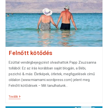
Felnőtt kötődés
Ezúttal vendégbejegyzést olvashattok Papp Zsuzsanna
tollából. Ez az írás korábban saját blogján, a Bébi,
pszichó & más: Életképek, ötletek, megfigyelések című
oldalon (www.miamami.wordpress.com) jelent meg.
Felnőtt kötődések – Mit tanulhatunk…
Tovább