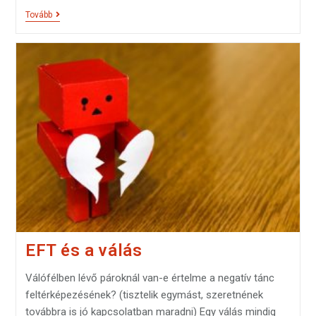
Tovább
EFT és a válás
Válófélben lévő pároknál van-e értelme a negatív tánc
feltérképezésének? (tisztelik egymást, szeretnének
továbbra is jó kapcsolatban maradni) Egy válás mindig