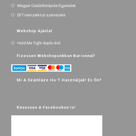
Magyar Családterápiás Egyesület
EFT nemzetközi szervezete
Webshop Ajánlat
Hold Me Tight dupla dvd
Fizessen Webshopunkban Barionnal!
Mi A Számlázz.hu-T Használjuk! És Ön?
Kövessen A Facebookon Is!