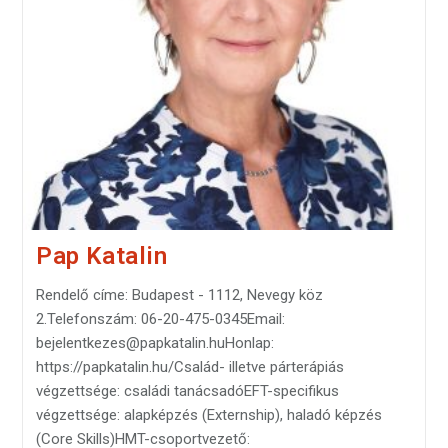
Pap Katalin
Rendelő címe: Budapest - 1112, Nevegy köz
2.Telefonszám: 06-20-475-0345Email:
bejelentkezes@papkatalin.huHonlap:
https://papkatalin.hu/Család- illetve párterápiás
végzettsége: családi tanácsadóEFT-specifikus
végzettsége: alapképzés (Externship), haladó képzés
(Core Skills)HMT-csoportvezető: