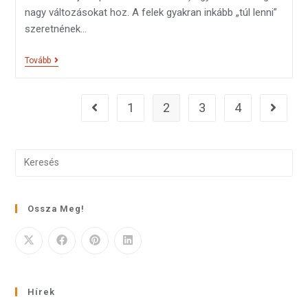
nagy változásokat hoz. A felek gyakran inkább „túl lenni”
szeretnének…
Tovább
1
2
3
4
Ossza Meg!
Hírek