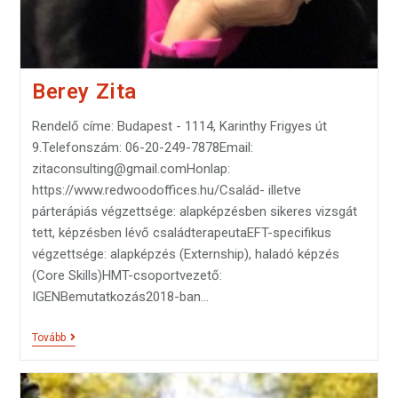
Berey Zita
Rendelő címe: Budapest - 1114, Karinthy Frigyes út
9.Telefonszám: 06-20-249-7878Email:
zitaconsulting@gmail.comHonlap:
https://www.redwoodoffices.hu/Család- illetve
párterápiás végzettsége: alapképzésben sikeres vizsgát
tett, képzésben lévő családterapeutaEFT-specifikus
végzettsége: alapképzés (Externship), haladó képzés
(Core Skills)HMT-csoportvezető:
IGENBemutatkozás2018-ban…
Tovább